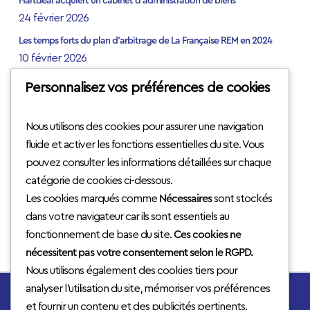
Hartdeal acquiert un cabinet d’administration de biens
24 février 2026
Les temps forts du plan d’arbitrage de La Française REM en 2024
10 février 2026
Paris 13e : Oxiam acquiert son nouveau siège social
Personnalisez vos préférences de cookies
14 mai 2024
[EXCLUSIF] Paris 8e : Hartdeal Real Estate signe sa troisième
Nous utilisons des cookies pour assurer une navigation
acquisition
fluide et activer les fonctions essentielles du site. Vous
2 avril 2024
pouvez consulter les informations détaillées sur chaque
[EXCLUSIF] Agnès Bouquet quitte Gecina pour rejoindre Hartdeal
catégorie de cookies ci-dessous.
2 octobre 2023
Les cookies marqués comme
Nécessaires
sont stockés
dans votre navigateur car ils sont essentiels au
fonctionnement de base du site.
Ces cookies ne
nécessitent pas votre consentement selon le RGPD.
Nous utilisons également des cookies tiers pour
analyser l'utilisation du site, mémoriser vos préférences
et fournir un contenu et des publicités pertinents.