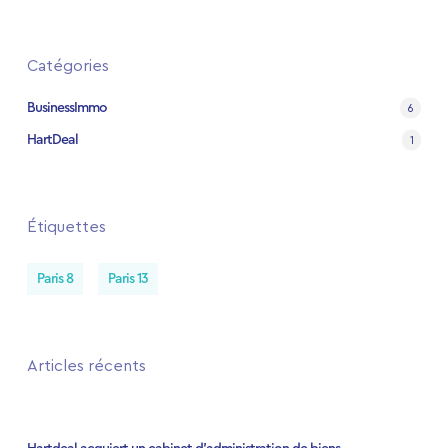
Catégories
BusinessImmo
6
HartDeal
1
Étiquettes
Paris 8
Paris 13
Articles récents